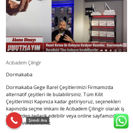
Acıbadem Çilingir
Dormakaba
Dormakaba Gege Barel
Çeşitlerimizi Firmamızda
alternatif çeşitleri ile bulabilirsiniz. Tüm Kilit
Çeşitlerimizi Kapınıza kadar getiriyoruz, seçenekleri
kapınızda seçme imkanı ile
Acıbadem Çilingir
olarak iş
yerimizden tedarik edebilir veya online sayfamızdan
Şimdi Ara
sipariş verebilirsiniz.