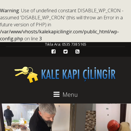
Warning
: Use of undefined constant DISABLE_WP_CRON -
assumed 'DISABLE_WP_CRON' (this will throw an Error in a
future version of PHP) in
/var/www/vhosts/kalekapicilingir.com/public_html/wp-
config.php
on line
3
Tıkla Ara:
0535 738 5165
Menu