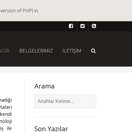
version of PHP) in
NGİR
BELGELERİMİZ
İLETİŞİM
Arama
madığı
taları
 kendi
noloji
Son Yazılar
iş ile