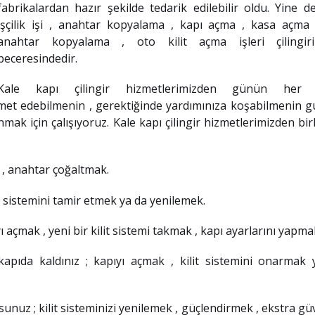
fabrikalardan hazır şekilde tedarik edilebilir oldu. Yine d
işçilik işi , anahtar kopyalama , kapı açma , kasa açma 
anahtar kopyalama , oto kilit açma işleri çilingir
beceresindedir.
Kale kapı çilingir
hizmetlerimizden günün her 
izmet edebilmenin , gerektiğinde yardımınıza koşabilmenin 
sunmak için çalışıyoruz. Kale kapı çilingir hizmetlerimizden bir
k , anahtar çoğaltmak.
lit sistemini tamir etmek ya da yenilemek.
yı açmak , yeni bir kilit sistemi takmak , kapı ayarlarını yapma
kapıda kaldınız ; kapıyı açmak , kilit sistemini onarmak
sunuz ; kilit sisteminizi yenilemek , güçlendirmek , ekstra gü