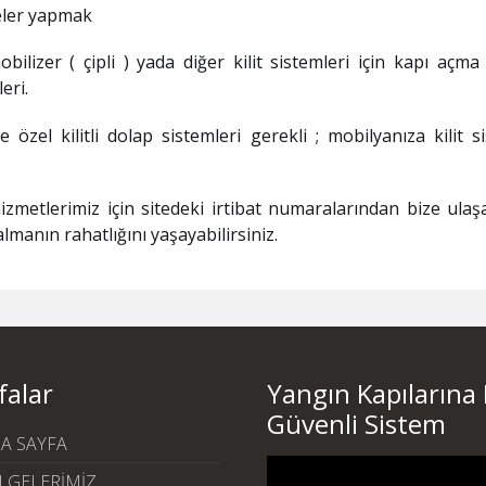
meler yapmak
lizer ( çipli ) yada diğer kilit sistemleri için kapı açma ,
eri.
e özel kilitli dolap sistemleri gerekli ; mobilyanıza kilit s
zmetlerimiz için sitedeki irtibat numaralarından bize ulaş
t almanın rahatlığını yaşayabilirsiniz.
falar
Yangın Kapılarına
Güvenli Sistem
A SAYFA
Video
LGELERİMİZ