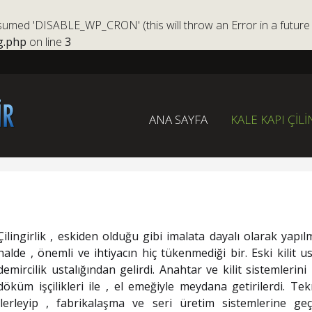
ed 'DISABLE_WP_CRON' (this will throw an Error in a future 
g.php
on line
3
ANA SAYFA
KALE KAPI ÇİLİ
Çilingirlik
, eskiden olduğu gibi imalata dayalı olarak yapıl
halde , önemli ve ihtiyacın hiç tükenmediği bir. Eski kilit us
demircilik ustalığından gelirdi. Anahtar ve kilit sistemlerini
döküm işçilikleri ile , el emeğiyle meydana getirilerdi. Tek
ilerleyip , fabrikalaşma ve seri üretim sistemlerine geç