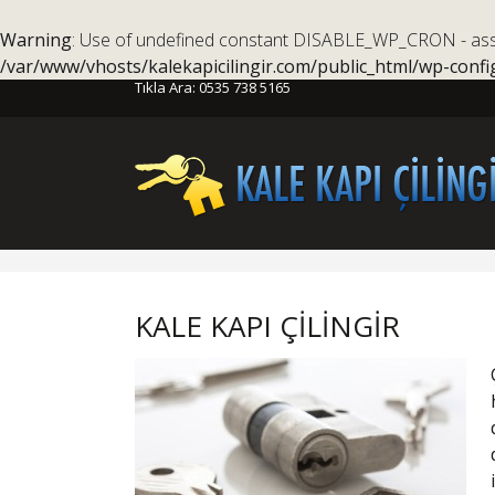
Warning
: Use of undefined constant DISABLE_WP_CRON - assum
/var/www/vhosts/kalekapicilingir.com/public_html/wp-confi
Tıkla Ara:
0535 738 5165
KALE KAPI ÇİLİNGİR