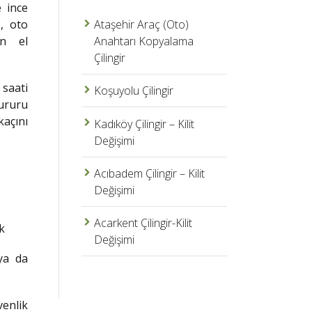
e ince
Ataşehir Araç (Oto)
, oto
Anahtarı Kopyalama
in el
Çilingir
saati
Koşuyolu Çilingir
gururu
kaçını
Kadıköy Çilingir – Kilit
Değişimi
Acıbadem Çilingir – Kilit
Değişimi
Acarkent Çilingir-Kilit
k
Değişimi
 ya da
venlik