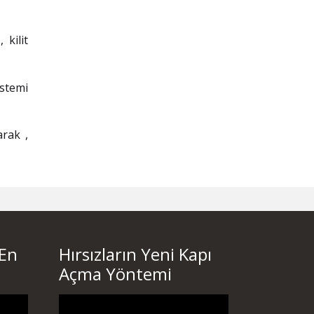
 kilit
istemi
arak ,
 En
Hırsızların Yeni Kapı
Açma Yöntemi
Video