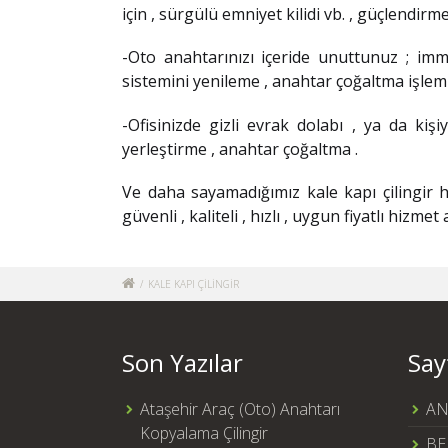
için , sürgülü emniyet kilidi vb. , güçlendir
-Oto anahtarınızı içeride unuttunuz ; immobi
sistemini yenileme , anahtar çoğaltma işleml
-Ofisinizde gizli evrak dolabı , ya da kişiy
yerleştirme , anahtar çoğaltma .
Ve daha sayamadığımız
kale kapı çilingir
hi
güvenli , kaliteli , hızlı , uygun fiyatlı hizme
/
KALE KAPI ÇİLİNGİR
Son Yazılar
Say
Ataşehir Araç (Oto) Anahtarı
AN
Kopyalama Çilingir
BE