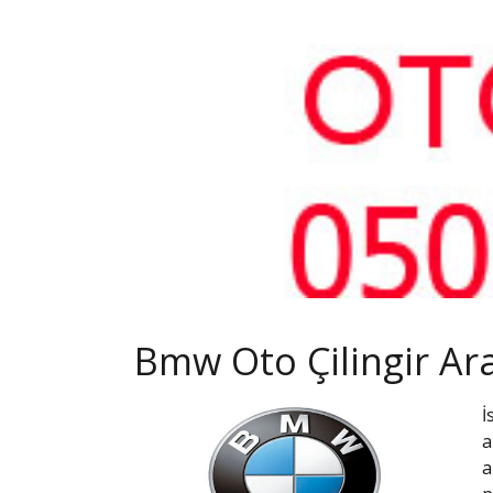
Bmw Oto Çilingir Ara
İ
a
a