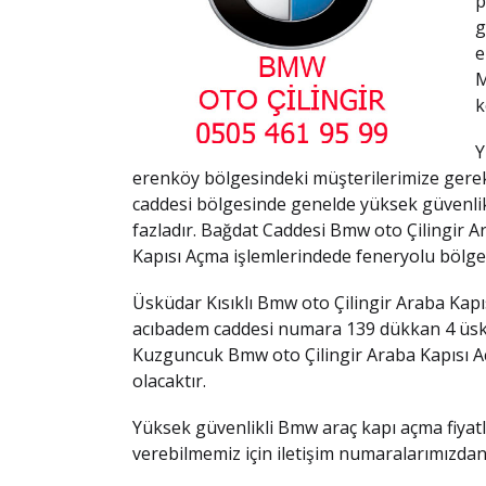
p
g
e
M
k
Y
erenköy bölgesindeki müşterilerimize gerek 
caddesi bölgesinde genelde yüksek güvenlikli
fazladır. Bağdat Caddesi Bmw oto Çilingir 
Kapısı Açma işlemlerindede feneryolu bölges
Üsküdar Kısıklı Bmw oto Çilingir Araba Kapı
acıbadem caddesi numara 139 dükkan 4 üsküd
Kuzguncuk Bmw oto Çilingir Araba Kapısı Aç
olacaktır.
Yüksek güvenlikli Bmw araç kapı açma fiyat
verebilmemiz için iletişim numaralarımızdan 