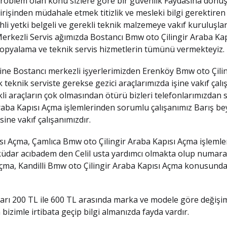
roblem olan konu sizlere göre bir güvenlik Faydasına dönüş
irişinden müdahale etmek titizlik ve mesleki bilgi gerektire
hli yetki belgeli ve gerekli teknik malzemeye vakıf kuruluşl
erkezli Servis ağımızda Bostancı Bmw oto Çilingir Araba Kapı
opyalama ve teknik servis hizmetlerin tümünü vermekteyiz.
ine Bostancı merkezli işyerlerimizden Erenköy Bmw oto Çilin
teknik serviste gerekse gezici araçlarımızda işine vakıf çal
 araçların çok olmasından ötürü bizleri telefonlarımızdan sı
Araba Kapısı Açma işlemlerinden sorumlu çalışanımız Barış b
ine vakıf çalışanımızdır.
sı Açma, Çamlıca Bmw oto Çilingir Araba Kapısı Açma işlemle
ar acıbadem den Celil usta yardımcı olmakta olup numarası 
ma, Kandilli Bmw oto Çilingir Araba Kapısı Açma konusunda a
ları 200 TL ile 600 TL arasında marka ve modele göre değişi
bizimle irtibata geçip bilgi almanızda fayda vardır.