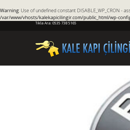
Warning
: Use of undefined constant DISABLE_WP_CRON - assum
/var/www/vhosts/kalekapicilingir.com/public_html/wp-confi
Tıkla Ara:
0535 738 5165