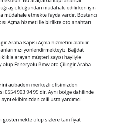
mektedir. Bu araçlarda kapı anahtar
n uğraş olduğundan müdahale edilirken işin
ara müdahale etmekte fayda vardır. Bostancı
sı Açma hizmeti ile birlikte oto anahtarı
gir Araba Kapısı Açma hizmetini alabilir
ışanlarımızı yönlendirmekteyiz. Bağdat
klıkla arayan müşteri sayısı hayliyle
ey olup Feneryolu Bmw oto Çilingir Araba
rini acıbadem merkezli ofisimizden
0554 903 94 95 dir. Aynı bölge dahilinde
ynı ekibimizden celil usta yardımcı
m göstermekte olup sizlere tam fiyat