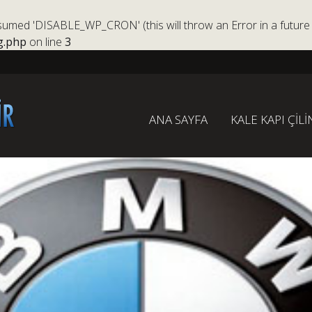
ed 'DISABLE_WP_CRON' (this will throw an Error in a future 
g.php
on line
3
ANA SAYFA
KALE KAPI ÇİLİ