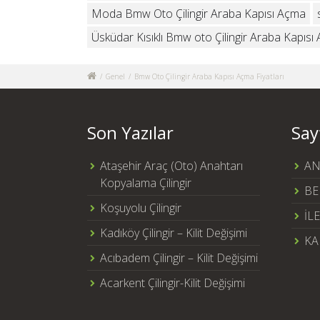
Moda Bmw Oto Çilingir Araba Kapısı Açma
Üsküdar Kısıklı Bmw oto Çilingir Araba Kapısı
/
Genel
/
Bmw Oto Çilingir Araba Kapısı Açma Fiyatları
Son Yazılar
Say
Ataşehir Araç (Oto) Anahtarı
AN
Kopyalama Çilingir
BE
Koşuyolu Çilingir
İL
Kadıköy Çilingir – Kilit Değişimi
KA
Acıbadem Çilingir – Kilit Değişimi
Acarkent Çilingir-Kilit Değişimi