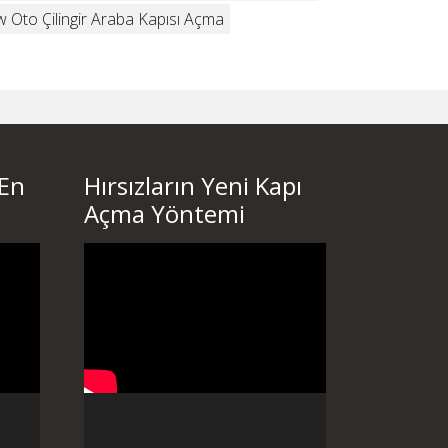
 Oto Çilingir Araba Kapısı Açma
 En
Hırsızların Yeni Kapı
Açma Yöntemi
Video
oynatıcı