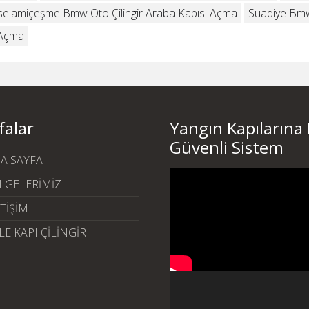
selamiçeşme Bmw Oto Çilingir Araba Kapısı Açma
Suadiye Bmw
 Açma
falar
Yangın Kapılarına
Güvenli Sistem
A SAYFA
Video
LGELERİMİZ
oynatıcı
ETİŞİM
LE KAPI ÇİLİNGİR