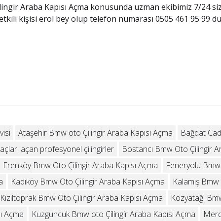
lingir Araba Kapısı Açma konusunda uzman ekibimiz 7/24 siz
tkili kişisi erol bey olup telefon numarası 0505 461 95 99 d
isi
Ataşehir Bmw oto Çilingir Araba Kapısı Açma
Bağdat Cad
ları açan profesyonel çilingirler
Bostancı Bmw Oto Çilingir A
Erenköy Bmw Oto Çilingir Araba Kapısı Açma
Feneryolu Bmw O
a
Kadıköy Bmw Oto Çilingir Araba Kapısı Açma
Kalamış Bmw O
Kızıltoprak Bmw Oto Çilingir Araba Kapısı Açma
Kozyatağı Bmw
sı Açma
Kuzguncuk Bmw oto Çilingir Araba Kapısı Açma
Merd