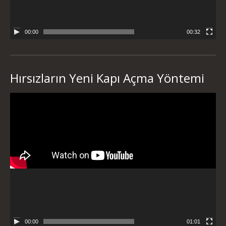
00:00
00:32
Hırsızların Yeni Kapı Açma Yöntemi
Video
oynatıcı
00:00
01:01