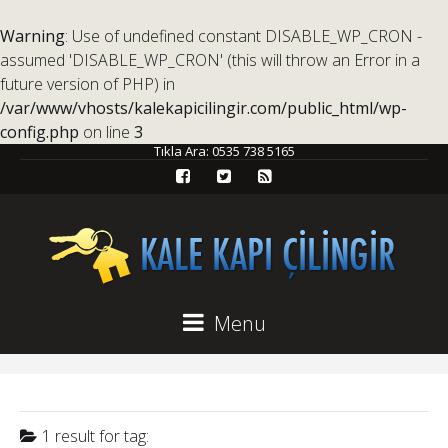
Warning
: Use of undefined constant DISABLE_WP_CRON -
assumed 'DISABLE_WP_CRON' (this will throw an Error in a
future version of PHP) in
/var/www/vhosts/kalekapicilingir.com/public_html/wp-
config.php
on line
3
Tıkla Ara:
0535 738 5165
Menu
1 result for
tag: