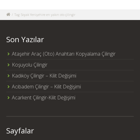
/
Tag: Soyak Yenişehire en yakın oto çilingir
Son Yazılar
Ataşehir Araç (Oto) Anahtarı Kopyalama Çilingir
Koşuyolu Çilingir
Kadıköy Çilingir – Kilit Değişimi
Acıbadem Çilingir – Kilit Değişimi
Acarkent Çilingir-Kilit Değişimi
Sayfalar