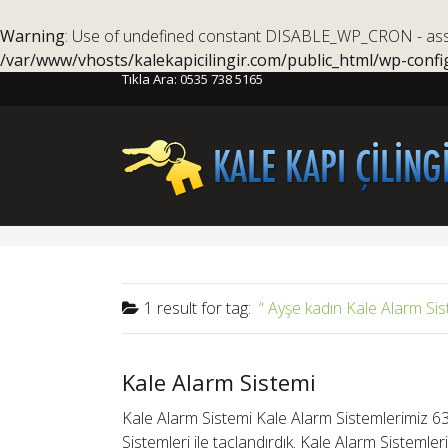
Warning
: Use of undefined constant DISABLE_WP_CRON - assum
/var/www/vhosts/kalekapicilingir.com/public_html/wp-confi
Tıkla Ara:
0535 738 5165
1 result for
tag:
Ayşe kadın Kale Alarm Sis
Kale Alarm Sistemi
Kale Alarm Sistemi Kale Alarm Sistemlerimiz 63
Sistemleri ile taçlandırdık. Kale Alarm Sistemle