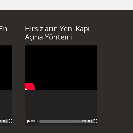
 En
Hırsızların Yeni Kapı
Açma Yöntemi
Video
oynatıcı
32
00:00
01:01