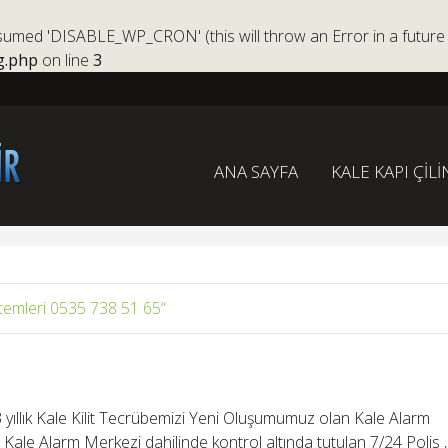
ed 'DISABLE_WP_CRON' (this will throw an Error in a future 
g.php
on line
3
ANA SAYFA
KALE KAPI ÇİLİ
temleri 0535 738 51 65
 yıllık Kale Kilit Tecrübemizi Yeni Oluşumumuz olan Kale Alarm
ri Kale Alarm Merkezi dahilinde kontrol altında tutulan 7/24 Polis ,