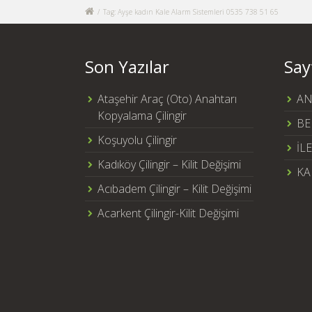
/
Tag: Ayşe kadın Kale Alarm Sistemleri 0535 738 51 65
Son Yazılar
Say
Ataşehir Araç (Oto) Anahtarı
AN
Kopyalama Çilingir
BE
Koşuyolu Çilingir
İL
Kadıköy Çilingir – Kilit Değişimi
KA
Acıbadem Çilingir – Kilit Değişimi
Acarkent Çilingir-Kilit Değişimi