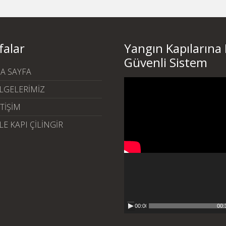
falar
Yangın Kapılarına
Güvenli Sistem
A SAYFA
Video
LGELERİMİZ
oynatıcı
ETİŞİM
LE KAPI ÇİLİNGİR
00:00
00: