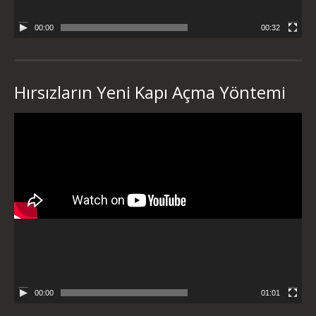
00:00
00:32
Hırsızların Yeni Kapı Açma Yöntemi
Video
oynatıcı
00:00
01:01