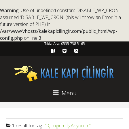
Warning
: Use of undefined constant DISABLE_WP_CRON -
assumed 'DISABLE_WP_CRON' (this will throw an Error in a
future version of PHP) in
/var/www/vhosts/kalekapicilingir.com/public_html/wp-
config.php
on line
3
Tıkla Ara:
0535 738 5165
Menu
1 result for
tag:
Çilingirim İş Arıyorum