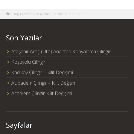
/
Tag: Dünyanın en iyi Kilidi Hangisi 0535 738 51 65
Son Yazılar
Ataşehir Araç (Oto) Anahtarı Kopyalama Çilingir
Koşuyolu Çilingir
Kadıköy Çilingir – Kilit Değişimi
Acıbadem Çilingir – Kilit Değişimi
Acarkent Çilingir-Kilit Değişimi
Sayfalar