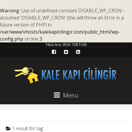
Warning
: Use of undefined constant DISABLE_WP_CRON -
assumed 'DISABLE_WP_CRON' (this will throw an Error in a
future version of PHP) in
/var/www/vhosts/kalekapicilingir.com/public_html/wp-
config.php
on line
3
Tıkla Ara:
0535 738 5165
Menu
1 result for
tag: