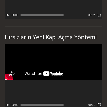
00:00
00:32
Hırsızların Yeni Kapı Açma Yöntemi
Video
oynatıcı
00:00
01:01