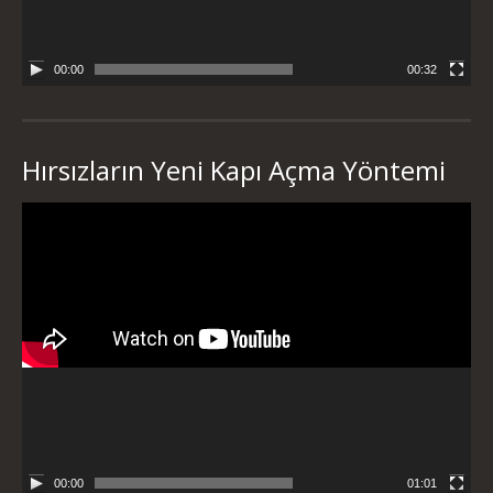
00:00
00:32
Hırsızların Yeni Kapı Açma Yöntemi
Video
oynatıcı
00:00
01:01