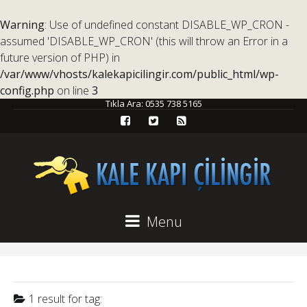
Warning
: Use of undefined constant DISABLE_WP_CRON -
assumed 'DISABLE_WP_CRON' (this will throw an Error in a
future version of PHP) in
/var/www/vhosts/kalekapicilingir.com/public_html/wp-
config.php
on line
3
Tıkla Ara:
0535 738 5165
Menu
1 result for
tag: