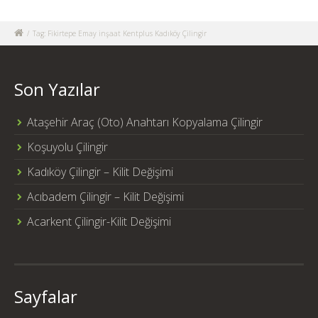
/
Tag: Fikirtepe Emay inşaat Kentplus Kadıköy Çilingir
Son Yazılar
Ataşehir Araç (Oto) Anahtarı Kopyalama Çilingir
Koşuyolu Çilingir
Kadıköy Çilingir – Kilit Değişimi
Acıbadem Çilingir – Kilit Değişimi
Acarkent Çilingir-Kilit Değişimi
Sayfalar